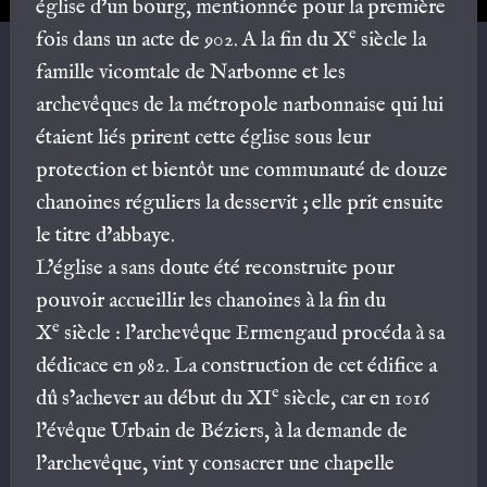
église d’un bourg, mentionnée pour la première
e
fois dans un acte de 902. A la fin du X
siècle la
famille vicomtale de Narbonne et les
archevêques de la métropole narbonnaise qui lui
étaient liés prirent cette église sous leur
protection et bientôt une communauté de douze
chanoines réguliers la desservit ; elle prit ensuite
le titre d’abbaye.
L’église a sans doute été reconstruite pour
pouvoir accueillir les chanoines à la fin du
e
X
siècle : l’archevêque Ermengaud procéda à sa
dédicace en 982. La construction de cet édifice a
e
dû s’achever au début du XI
siècle, car en 1016
l’évêque Urbain de Béziers, à la demande de
l’archevêque, vint y consacrer une chapelle