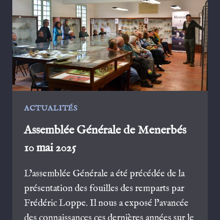
LA
NÉCROPOLE
DU
MOUREL
DELS
MORTS
À
VILLARZEL,
28
ACTUALITÉS
JUIN
2025
Assemblée Générale de Menerbés
10 mai 2025
L’assemblée Générale a été précédée de la
présentation des fouilles des remparts par
Frédéric Loppe. Il nous a exposé l’avancée
des connaissances ces dernières années sur le