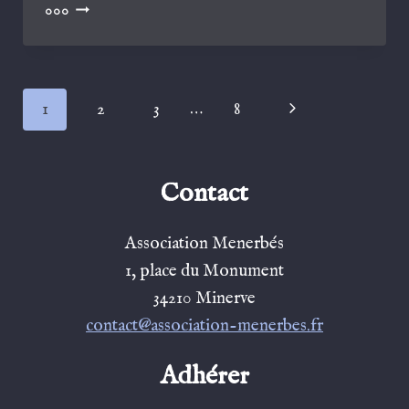
JOURNÉES
000
SCIENTIFIQUES
EN
MINERVOIS
2024
Navigation
Page
1
2
3
…
8
de
suivante
page
Contact
Association Menerbés
1, place du Monument
34210 Minerve
contact@association-menerbes.fr
Adhérer