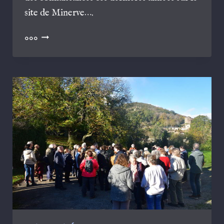
site de Minerve….
ASSEMBLÉE
000
GÉNÉRALE
DE
MENERBÉS
10
MAI
2025