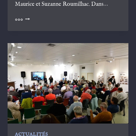
Maurice et Suzanne Roumilhac. Dans…
VISITES
000
À
VÉLIEUX
9
ET
16
NOVEMBRE
2025
ACTUALITÉS