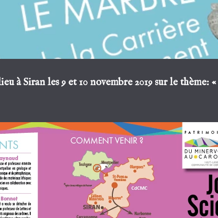
ieu à Siran les 9 et 10 novembre 2019 sur le thème: 