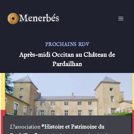
Aller
au
Menerbés
contenu
PROCHAINS RDV
Après-midi Occitan au Château de
Pardailhan
L’association
“Histoire et Patrimoine du