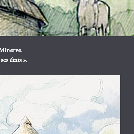
à Minerve
.
es états ».