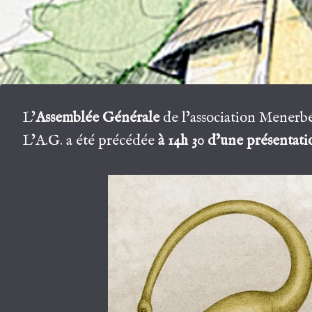
L’
Assemblée Générale
de l’association Menerbé
L’A.G. a été précédée
à 14h 30 d’une présentatio